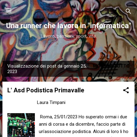
Passa ai contenuti principali
Una runner che lavora in "informatica"
Lavoro, passioni, sport, vita.
Visualizzazione dei post da gennaio 25,
MOSTRA TUTTO
P
2023
o
s
L' Asd Podistica Primavalle
t
Laura Timpani
Laura Timpani
gennaio 25, 2023
Roma, 25/01/2023 Ho superato ormai i due
anni di corsa e da dicembre, faccio parte di
un'associazione podistica. Alcuni di loro li ho