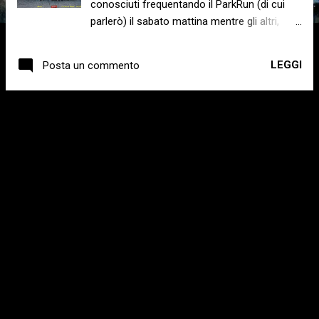
conosciuti frequentando il ParkRun (di cui
parlerò) il sabato mattina mentre gli altri,
durante le domeniche di corsa o di gare. Ero
già intenzionata a far parte di una società
LEGGI
Posta un commento
podistica; un pò per avere un gruppo con cui
correre un pò per non andare ed essere
sempre sola alle manifestazioni. Così,
ALTRI POST
conosci uno, conosci una alla fine ho deciso
di iscrivermi nella ASD Podistica Pimavalle
(che tra l'altro è relativa a parte della mia
zona). All'inizio conoscevo solamente Fabio
(il Presidente) perché ogni sabato (cascasse
il mondo) viene al Parkrun come volontario
poi, ho iniziato la domenica mattina ad
incontrare a turno qualcun altro per poi
conoscerli. Mi ricordo un giorno Mentre
correvo mi chiesero se volevo unirmi a loro
ma risposi di no perché non sapevo quanto
e in che modo (velocità) corressero. Dopo