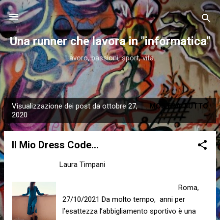
Passa ai contenuti principali
Una runner che lavora in "informatica"
Lavoro, passioni, sport, vita.
Visualizzazione dei post da ottobre 27,
MOSTRA TUTTO
P
2020
o
s
Il Mio Dress Code...
t
Laura Timpani
Laura Timpani
ottobre 27, 2020
Roma,
27/10/2021 Da molto tempo, anni per
l’esattezza l’abbigliamento sportivo è una