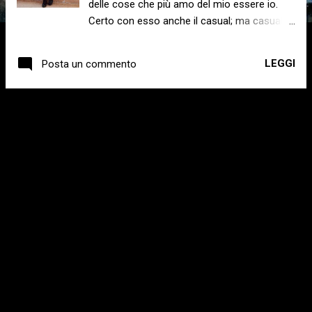
delle cose che più amo del mio essere io.
Certo con esso anche il casual; ma casual
sportivo perché oggi come oggi il casual può
anche essere da tacco 12 e rossetto rosso
LEGGI
Posta un commento
matt fin dalle prime luci del mattino! Lo trovo
un po’ complicato da spiegare ma, fin dal
periodo adolescenziale ogni volta che
ALTRI POST
potevo indossavo una tuta. Ah, la mia prima
tuta e chi se la ricorda più? Forse della Fila o
la vecchia Leopard oppure della Champion!
So solo per certo in quanto uno dei miei più
grandi difetti è quello di saper ricordare e di
avere una memoria quasi perfetta.
Sottolineo difetto perché non sempre va a
mio favore; si cioè, quando magari non vuoi
ricordare ricordi eccome e fin troppo. Ecco;
dov...